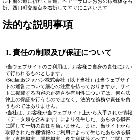
ルド前の道に折れて直進、ヘアーサロンおおの様看板を右
折、西口町交差点を右折してすぐにございます
法的な説明事項
1. 責任の制限及び保証について
•当ウェブサイトのご利用は、お客様ご自身の責任におい
て行われるものとします。
•Stellantisジャパン株式会社（以下当社）は当ウェブサイ
トの運営について細心の注意を払っておりますが、サイ
トに掲載する内容の正確さや有用性については、何ら法
律上の保証を行うものではなく、法的な義務や責任を負
うものではありません。
•当社は、お客様が当ウェブサイト上から入手された情報
（データ類を含みます）により発生した、あらゆる損害
に関して一切の責任を負いません。また、当サイトから
取得された各種情報のご利用によって生じたあらゆる損
害（直接損害、間接損害、逸失利益等すべて）に関して