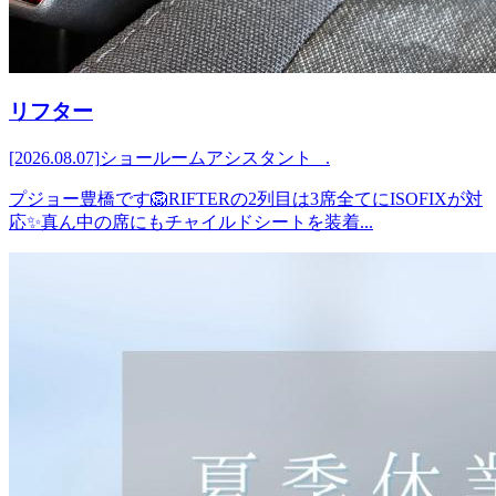
リフター
[2026.08.07]
ショールームアシスタント .
プジョー豊橋です🦁RIFTERの2列目は3席全てにISOFIXが対
応✨真ん中の席にもチャイルドシートを装着...