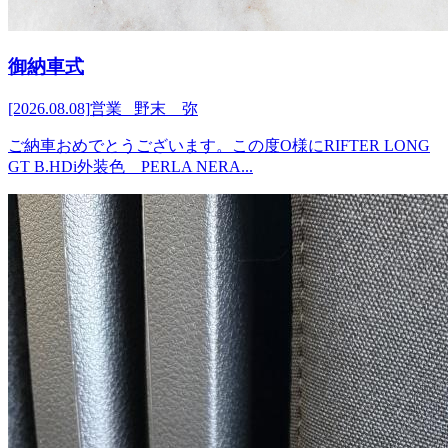
御納車式
[2026.08.08]
営業 野末 弥
ご納車おめでとうございます。この度O様にRIFTER LONG
GT B.HDi外装色 PERLA NERA...