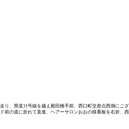
走り、県道31号線を越え殿田橋手前、西口町交差点西側にご
ルド前の道に折れて直進、ヘアーサロンおおの様看板を右折、