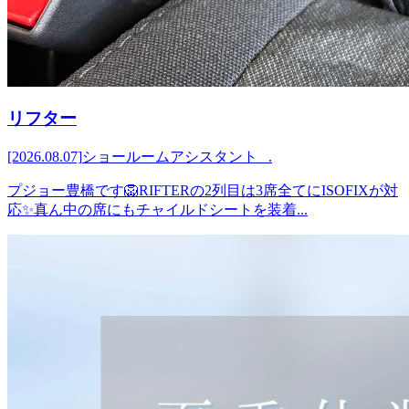
リフター
[2026.08.07]
ショールームアシスタント .
プジョー豊橋です🦁RIFTERの2列目は3席全てにISOFIXが対
応✨真ん中の席にもチャイルドシートを装着...